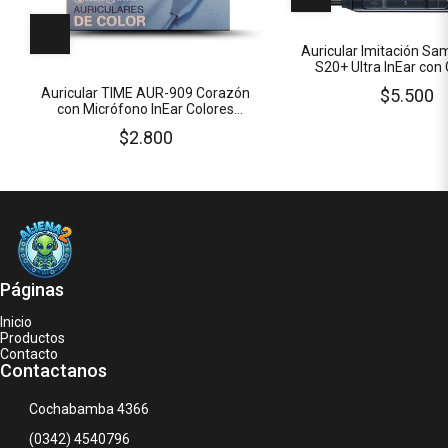
Auricular Imitación S
S20+ Ultra InEar con
$5.500
Auricular TIME AUR-909 Corazón
con Micrófono InEar Colores
PASTELES Cable 1.2 Mts
$2.800
Páginas
Inicio
Productos
Contacto
Contactanos
Cochabamba 4366
(0342) 4540796