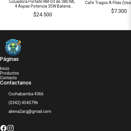
Licuadora Portatil HM-03 de 380 ML.
Cafe Tragos A Pilas (Usa 
4 Aspas Potencia 35W Bateria
NO Incluidas)
$7.300
Recargable de 2000 mAh
$24.500
Páginas
Inicio
Productos
Contacto
Contactanos
Cochabamba 4366
(0342) 4540796
aliena2arg@gmail.com