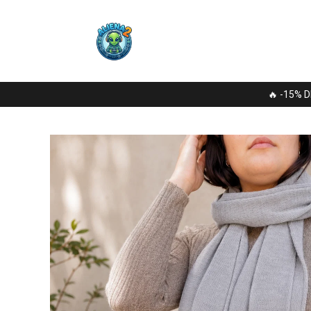
🔥 -15% D