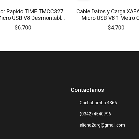
or Rapido TIME TMCC327
Cable Datos y Carga XA
Micro USB V8 Desmontable
Micro USB V8 1 Metro 
1x USB 3.1 Amperes
Rápida DOBLE Malla
$6.700
$4.700
Contactanos
Cochabamba 4366
(0342) 4540796
aliena2arg@gmail.com