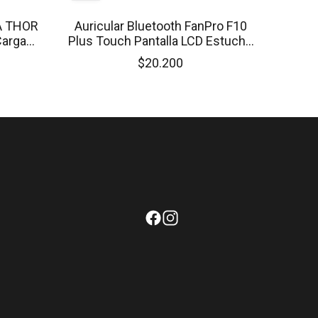
EA THOR
Auricular Bluetooth FanPro F10
Carga
Plus Touch Pantalla LCD Estuche
do
POWERBANK Tapa Deslizable
$20.200