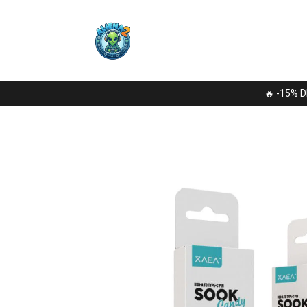
🔥 -15% D