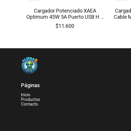
Cargador Potenciado XAEA
Cargad
Optimum 45W 5A Puerto USB H +
Cable 
Puerto Typo C H (NO Incluye
$11.600
Cable)
Páginas
Inicio
Productos
Contacto