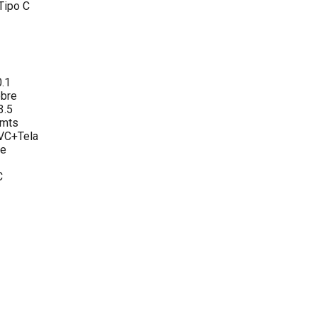
 Tipo C
0.1
obre
3.5
5mts
VC+Tela
le
C