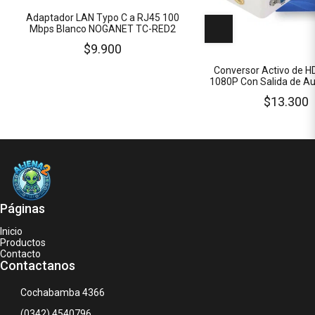
Adaptador LAN Typo C a RJ45 100
Mbps Blanco NOGANET TC-RED2
$9.900
Conversor Activo de H
1080P Con Salida de Au
Cable Alimentac
$13.300
Páginas
Inicio
Productos
Contacto
Contactanos
Cochabamba 4366
(0342) 4540796