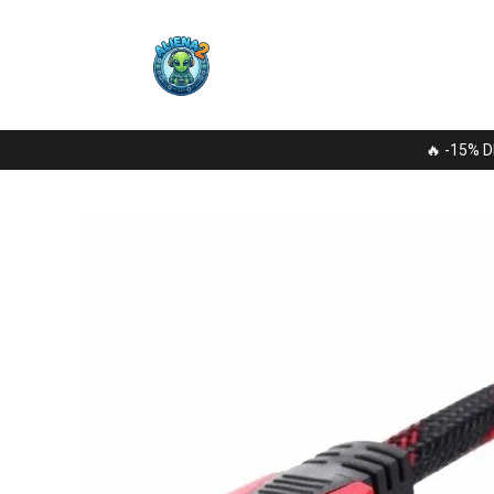
🔥 -15% D