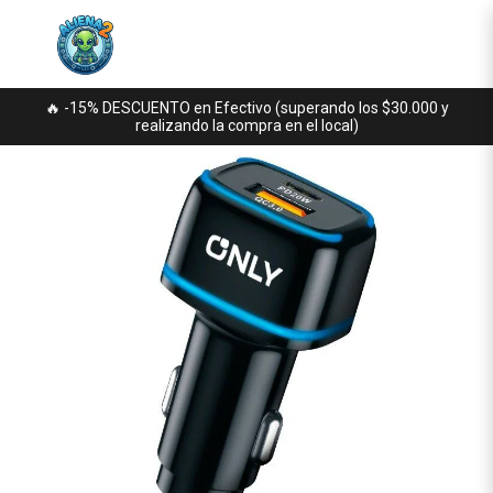
🔥 -15% DESCUENTO en Efectivo (superando los $30.000 y
realizando la compra en el local)