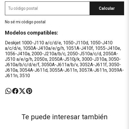
Calcular
No sé mi código postal
Modelos compatibles:
Deskjet 1000-J110 a/c/d/e, 1050-J110d, 1050-J410
a/c/d/e, 1050A-J410a/e/g/h, 1051A-J410f, 1055-J410e,
1056-J410a, 2000-J210a/b/c, 2050-J510a/c/d, 2050A-
J510 a/e/g/h, 2050s, 2050A-J510j/k, 3000-J310a, 3050-
J610a/b/c/d/e/f, 3050A-J611a/b/v, 3052A-J611f, 3050-
J610a, 3054A-J611d, 3055A-J611n, 3057A-J611n, 3059A-
J611n, 3510
Te puede interesar también