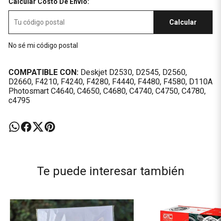
Calcular Costo De Envío:
Calcular
No sé mi código postal
COMPATIBLE CON:
Deskjet D2530, D2545, D2560,
D2660, F4210, F4240, F4280, F4440, F4480, F4580, D110A
Photosmart C4640, C4650, C4680, C4740, C4750, C4780,
c4795
Te puede interesar también