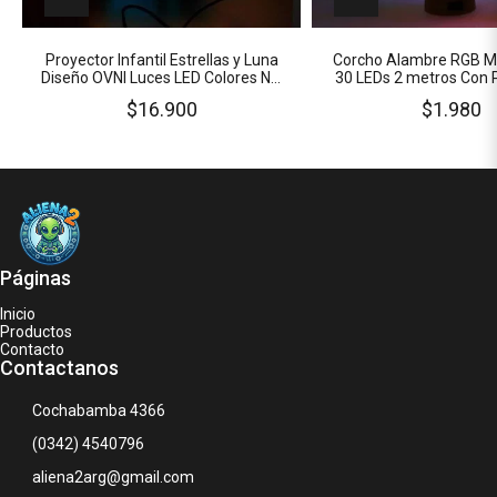
Proyector Infantil Estrellas y Luna
Corcho Alambre RGB Mu
Diseño OVNI Luces LED Colores NO
30 LEDs 2 metros Con 
Gira
Incluidas
$16.900
$1.980
Páginas
Inicio
Productos
Contacto
Contactanos
Cochabamba 4366
(0342) 4540796
aliena2arg@gmail.com