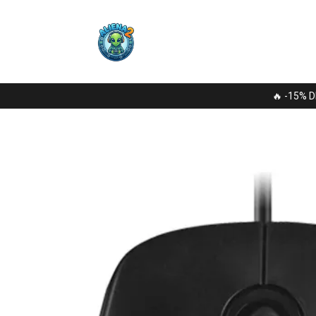
🔥 -15% D