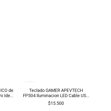
RICO de
Teclado GAMER APEVTECH
i Ideal
FP504 Iluminacion LED Cable USB
1.4 Mts
$15.500