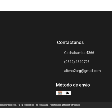
Contactanos
Cochabamba 4366
(0342) 4540796
aliena2arg@gmail.com
Método de envío
s consumidores. Para reclamos
ingresá acá.
/
Botón de arrepentimiento