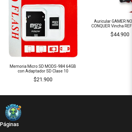
Auricular GAMER 
CONQUER Vincha RE
Micrófono Luces LED C
$44.900
PREMIUM
Memoria Micro SD MODS-984 64GB
con Adaptador SD Clase 10
$21.900
Páginas