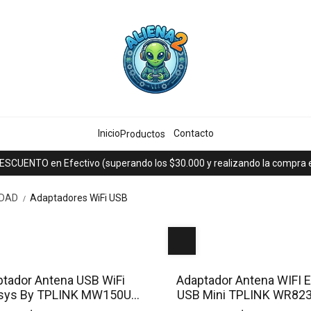
Inicio
Contacto
Productos
ESCUENTO en Efectivo (superando los $30.000 y realizando la compra en
IDAD
Adaptadores WiFi USB
/
tador Antena USB WiFi
Adaptador Antena WIFI E
sys By TPLINK MW150US
USB Mini TPLINK WR82
maño MINI 150 Mbps
Mbps USB 2.0