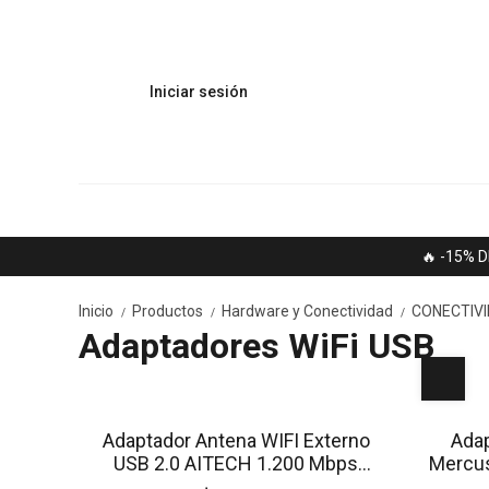
Iniciar sesión
🔥 -15% D
Inicio
Productos
Hardware y Conectividad
CONECTIV
/
/
/
Adaptadores WiFi USB
SIN STOCK
Adaptador Antena WIFI Externo
Adap
USB 2.0 AITECH 1.200 Mbps
Mercu
Antena Externa Desmontable
Ta