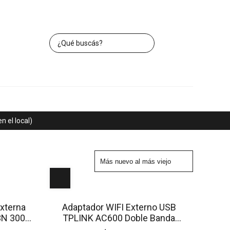
 el local)
xterna
Adaptador WIFI Externo USB
3N 300
TPLINK AC600 Doble Banda
200/433 Mbps Archer T2U Nano