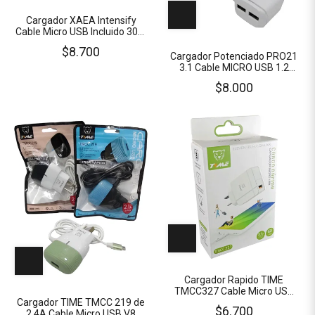
Cargador XAEA Intensify
Cable Micro USB Incluido 30W
2 Puertos USB H
$8.700
Cargador Potenciado PRO21
3.1 Cable MICRO USB 1.2
Metros + 2x USB Hembra
$8.000
Cargador Rapido TIME
TMCC327 Cable Micro USB
V8 Desmontable 1x USB 3.1
Cargador TIME TMCC 219 de
$6.700
Amperes
2.4A Cable Micro USB V8