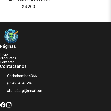
Integrado + 1x USB Hembra
$4.200
BOLSITA
Páginas
Inicio
Productos
Contacto
Contactanos
Cochabamba 4366
(0342) 4540796
aliena2arg@gmail.com