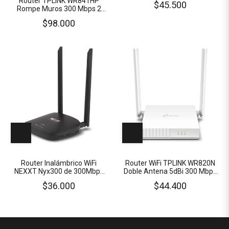
Router TPLINK WR841HP
$45.500
Puerto WAN 4 Antenas 5dBi
Rompe Muros 300 Mbps 2
Antenas 9 dBi Multi-Modo
$98.000
Router Inalámbrico WiFi
Router WiFi TPLINK WR820N
NEXXT Nyx300 de 300Mbps
Doble Antena 5dBi 300 Mbps
Doble Antena
3 Puertos LAN Multimodo 4
$36.000
$44.400
en 1