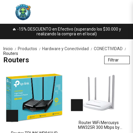
🔥 -15% DESCUENTO en Efectivo (superando los $30.000 y
realizando la compra en el local)
Inicio
Productos
Hardware y Conectividad
CONECTIVIDAD
/
/
/
/
Routers
Routers
Filtrar
Router WiFi Mercusys
MW325R 300 Mbps by
TPLINK 3 Puertos LAN + 1